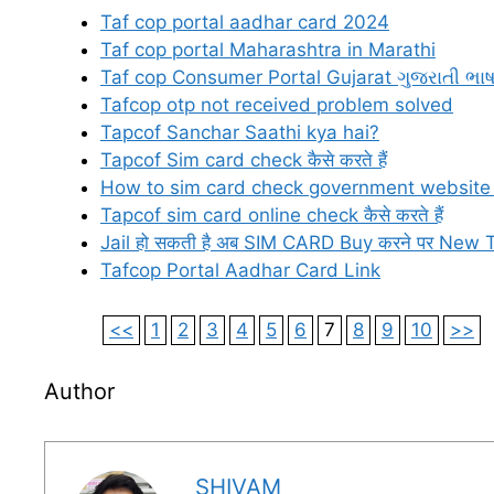
Taf cop portal aadhar card 2024
Taf cop portal Maharashtra in Marathi
Taf cop Consumer Portal Gujarat ગુજરાતી ભાષ
Tafcop otp not received problem solved
Tapcof Sanchar Saathi kya hai?
Tapcof Sim card check कैसे करते हैं
How to sim card check government website 
Tapcof sim card online check कैसे करते हैं
Jail हो सकती है अब SIM CARD Buy करने पर New
Tafcop Portal Aadhar Card Link
<<
1
2
3
4
5
6
7
8
9
10
>>
Author
SHIVAM