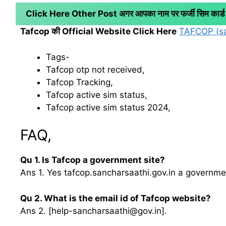
Click Here Other Post अगर आपका नाम पर फर्जी सिम कार्ड किस
Tafcop की Official Website Click Here
TAFCOP (sa
Tags-
Tafcop otp not received,
Tafcop Tracking,
Tafcop active sim status,
Tafcop active sim status 2024,
FAQ,
Qu 1. Is Tafcop a government site?
Ans 1. Yes tafcop.sancharsaathi.gov.in a governmen
Qu 2. What is the email id of Tafcop website?
Ans 2. [help-sancharsaathi@gov.in].