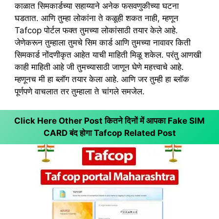
काळात सिमकार्डच्या सहाय्याने अनेक फसवणुकीच्या घटना
घडतात. आणि तुम्हा लोकांना ते कळूही शकत नाही, म्हणून
Tafcop पोर्टल फक्त तुमच्या लोकांसाठी तयार केले आहे.
जेणेकरून तुम्हाला तुमचे सिम कार्ड आणि तुमच्या नावावर किती
सिमकार्ड नोंदणीकृत आहेत याची माहिती मिळू शकेल. परंतु आणखी
काही माहिती आहे जी तुमच्यासाठी जाणून घेणे महत्त्वाचे आहे.
म्हणूनच मी हा ब्लॉग तयार केला आहे. आणि जर तुम्ही हा ब्लॉक
पूर्णपणे वाचलात तर तुम्हाला ते चांगले समजेल.
Click Here Other Post कितने दिनों में आपका Fake SIM
CARD बंद होगा
Tafcop Related Post