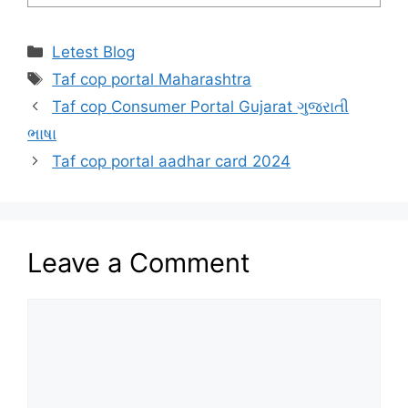
Categories
Letest Blog
Tags
Taf cop portal Maharashtra
Taf cop Consumer Portal Gujarat ગુજરાતી
ભાષા
Taf cop portal aadhar card 2024
Leave a Comment
Comment