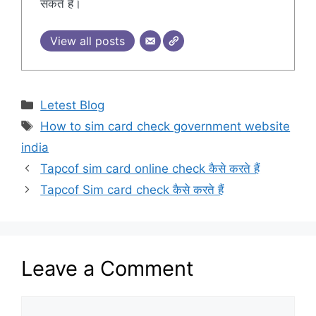
सकते हैं।
View all posts
Categories
Letest Blog
Tags
How to sim card check government website
india
Tapcof sim card online check कैसे करते हैं
Tapcof Sim card check कैसे करते हैं
Leave a Comment
Comment