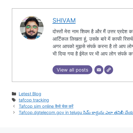
SHIVAM
दोस्तों मेरा नाम शिवम है और मैं उत्तर प्रदेश
आर्टिकल लिखता हूं, उसके बारे में काफी रिस
अगर आपको मुझसे संपर्क करना है तो आप लोग न
भी दिया गया है ईमेल पर भी आप लोग संपर्क क
View all posts
Categories
Letest Blog
Tags
tafcop tracking
Tafcop sim online कैसे चेक करें
Tafcop.dgtelecom.gov in telugu సిమ్ కార్డును ఎలా తనిఖీ చేయ