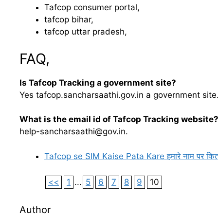
Tafcop consumer portal,
tafcop bihar,
tafcop uttar pradesh,
FAQ,
Is Tafcop Tracking a government site?
Yes tafcop.sancharsaathi.gov.in a government site
What is the email id of Tafcop Tracking website
help-sancharsaathi@gov.in.
Tafcop se SIM Kaise Pata Kare हमारे नाम पर कितने सि
<<
1
...
5
6
7
8
9
10
Author