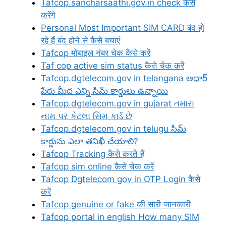
Tafcop.sancharsaathi.gov.in check कैसे
करेंगे
Personal Most Important SIM CARD बंद हो
रहे हैं बंद होने से कैसे बचाएं
Tafcop मोबाइल नंबर चेक कैसे करें
Taf cop active sim status कैसे चेक करें
Tafcop.dgtelecom.gov in telangana ఆధార్
పేరు మీద ఎన్ని సిమ్ కార్డులు ఉన్నాయి
Tafcop.dgtelecom.gov in gujarat તમારા
નામ પર કેટલા સિમ કાર્ડ છે
Tafcop.dgtelecom.gov in telugu సిమ్
కార్డును ఎలా తనిఖీ చేయాలి?
Tafcop Tracking कैसे करते हैं
Tafcop sim online कैसे चेक करें
Tafcop Dgtelecom gov in OTP Login कैसे
करें
Tafcop genuine or fake की सारी जानकारी
Tafcop portal in english How many SIM