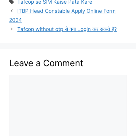
Tags
Tafcop se SIM Kaise Pata Kare
ITBP Head Constable Apply Online Form
2024
Tafcop without otp से क्या Login कर सकते हैं?
Leave a Comment
Comment