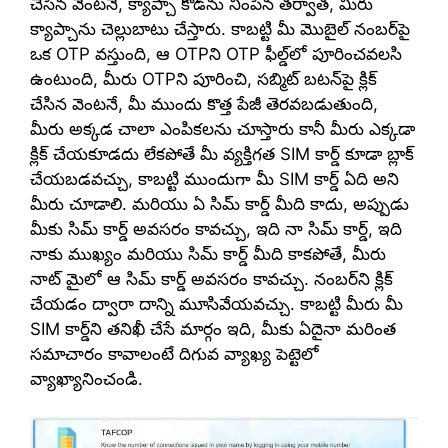
చేసిన వెంటనే, క్యాప్చా కోడ్‌ను నింపిన తర్వాత, మీరు
క్యాప్చాను చెల్లుబాటు చేస్తారు. కాబట్టి మీ మొబైల్ నంబర్‌పై
ఒక OTP వస్తుంది, ఆ OTPని OTP ఫీల్డ్‌లో పూరించవలసి
ఉంటుంది, మీరు OTPని పూరించి, సబ్మిట్ బటన్‌పై క్లిక్
చేసిన వెంటనే, మీ ముందు కొత్త పేజీ తెరవబడుతుంది,
మీరు అక్కడ చాలా ఎంపికలను చూస్తారు కానీ మీరు ఎక్కడా
క్లిక్ చేయకూడదు లేకపోతే మీ వ్యక్తిగత SIM కార్డ్ కూడా బ్లాక్
చేయబడవచ్చు, కాబట్టి ముందుగా మీ SIM కార్డ్ ఏది అని
మీరు చూడాలి. మరియు ఏ సిమ్ కార్డ్ మీది కాదు, అప్పుడు
మీకు సిమ్ కార్డ్ అవసరం కావచ్చు, ఇది నా సిమ్ కార్డ్, ఇది
నాకు ముఖ్యం మరియు సిమ్ కార్డ్ మీది కాకపోతే, మీరు
నాట్ మైలో ఆ సిమ్ కార్డ్ అవసరం కావచ్చు. నంబర్‌ని క్లిక్
చేయడం ద్వారా దాన్ని మూసివేయవచ్చు. కాబట్టి మీరు మీ
SIM కార్డ్‌ని తనిఖీ చేసే మార్గం ఇది, మీకు ఏదైనా మరింత
సమాచారం కావాలంటే దిగువ వ్యాఖ్య పెట్టెలో
వ్యాఖ్యానించండి.