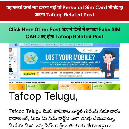
यह गलती कभी मत करना नहीं तो Personal Sim Card भी बंद हो
जाएगा Tafcop Related Post
Click Here Other Post कितने दिनों में आपका Fake SIM
CARD बंद होगा
Tafcop Related Post
Tafcop Telugu,
Tafcop Telugu మీకు టాఫ్‌కాప్ పోర్టల్ గురించి సమాచారం
కావాలంటే, మీరు మీ సిమ్ కార్డ్‌ని ఎలా తనిఖీ చేయవచ్చు,
మీ పేరు మీద ఎన్ని సిమ్ కార్డ్‌లు తయారు చేయబడ్డాయి,