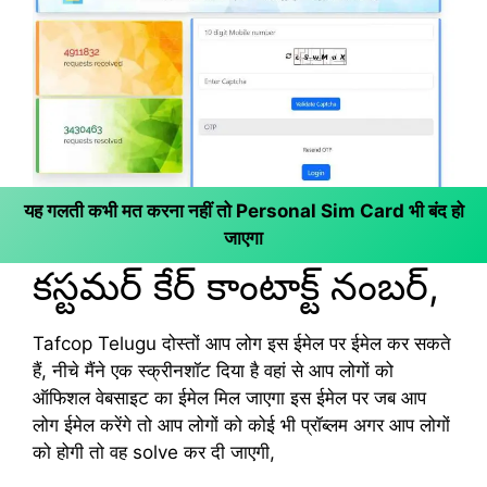
यह गलती कभी मत करना नहीं तो Personal Sim Card भी बंद हो
जाएगा
కస్టమర్ కేర్ కాంటాక్ట్ నంబర్,
Tafcop Telugu दोस्तों आप लोग इस ईमेल पर ईमेल कर सकते
हैं, नीचे मैंने एक स्क्रीनशॉट दिया है वहां से आप लोगों को
ऑफिशल वेबसाइट का ईमेल मिल जाएगा इस ईमेल पर जब आप
लोग ईमेल करेंगे तो आप लोगों को कोई भी प्रॉब्लम अगर आप लोगों
को होगी तो वह solve कर दी जाएगी,