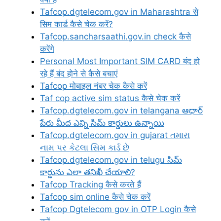
Tafcop.dgtelecom.gov in Maharashtra से
सिम कार्ड कैसे चेक करें?
Tafcop.sancharsaathi.gov.in check कैसे
करेंगे
Personal Most Important SIM CARD बंद हो
रहे हैं बंद होने से कैसे बचाएं
Tafcop मोबाइल नंबर चेक कैसे करें
Taf cop active sim status कैसे चेक करें
Tafcop.dgtelecom.gov in telangana ఆధార్
పేరు మీద ఎన్ని సిమ్ కార్డులు ఉన్నాయి
Tafcop.dgtelecom.gov in gujarat તમારા
નામ પર કેટલા સિમ કાર્ડ છે
Tafcop.dgtelecom.gov in telugu సిమ్
కార్డును ఎలా తనిఖీ చేయాలి?
Tafcop Tracking कैसे करते हैं
Tafcop sim online कैसे चेक करें
Tafcop Dgtelecom gov in OTP Login कैसे