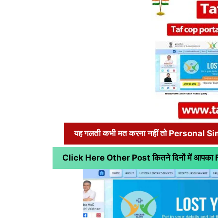
यह गलती कभी मत करना नहीं तो Personal S
Click Here Other Post कितने दिनों में आपक