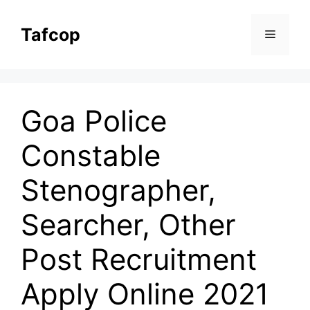
Skip
to
Tafcop
Menu
content
Goa Police
Constable
Stenographer,
Searcher, Other
Post Recruitment
Apply Online 2021