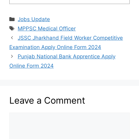
Categories
Jobs Update
Tags
MPPSC Medical Officer
JSSC Jharkhand Field Worker Competitive
Examination Apply Online Form 2024
Punjab National Bank Apprentice Apply
Online Form 2024
Leave a Comment
Comment