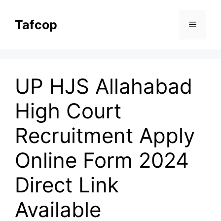
Skip
to
Tafcop
Menu
content
UP HJS Allahabad
High Court
Recruitment Apply
Online Form 2024
Direct Link
Available