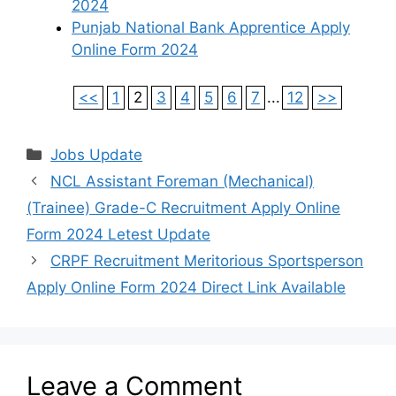
2024
Punjab National Bank Apprentice Apply
Online Form 2024
<<
1
2
3
4
5
6
7
...
12
>>
Categories
Jobs Update
NCL Assistant Foreman (Mechanical)
(Trainee) Grade-C Recruitment Apply Online
Form 2024 Letest Update
CRPF Recruitment Meritorious Sportsperson
Apply Online Form 2024 Direct Link Available
Leave a Comment