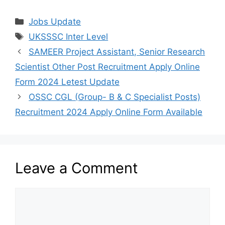
Categories
Jobs Update
Tags
UKSSSC Inter Level
SAMEER Project Assistant, Senior Research
Scientist Other Post Recruitment Apply Online
Form 2024 Letest Update
OSSC CGL (Group- B & C Specialist Posts)
Recruitment 2024 Apply Online Form Available
Leave a Comment
Comment