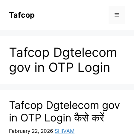
Skip
to
Tafcop
Menu
content
Tafcop Dgtelecom
gov in OTP Login
Tafcop Dgtelecom gov
in OTP Login कैसे करें
February 22, 2026
SHIVAM