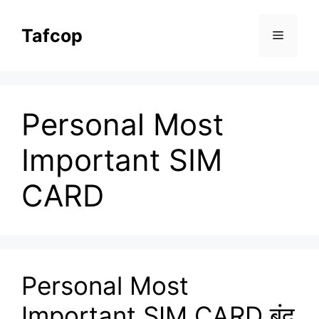
Skip
to
Tafcop
Menu
content
Personal Most
Important SIM
CARD
Personal Most
Important SIM CARD बंद