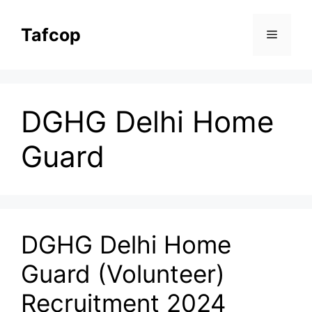
Skip
to
Tafcop
Menu
content
DGHG Delhi Home
Guard
DGHG Delhi Home
Guard (Volunteer)
Recruitment 2024