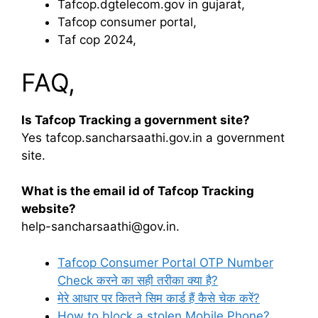
Tafcop.dgtelecom.gov in gujarat,
Tafcop consumer portal,
Taf cop 2024,
FAQ,
Is Tafcop Tracking a government site?
Yes tafcop.sancharsaathi.gov.in a government
site.
What is the email id of Tafcop Tracking
website?
help-sancharsaathi@gov.in.
Tafcop Consumer Portal OTP Number
Check करने का सही तरीका क्या है?
मेरे आधार पर कितने सिम कार्ड हैं कैसे चेक करें?
How to block a stolen Mobile Phone?