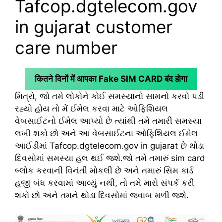
Tafcop.dgtelecom.gov
in gujarat customer
care number
कितने दिनों में आपका Fake SIM CARD बंद होगा
મિત્રો, જો તમે લોકોને કોઈ સમસ્યાનો સામનો કરવો પડી
રહ્યો હોય તો મેં ઈમેલ કરવા માટે ઓફિશિયલ
વેબસાઈટનો ઈમેલ આપ્યો છે ત્યાંથી તમે તમારી સમસ્યા
લખી શકો છો અને આ વેબસાઈટના ઓફિશિયલ ઈમેલ
આઈડીમાં Tafcop.dgtelecom.gov in gujarat છે થોડા
દિવસોમાં સમસ્યા હલ થઈ જશે.જો તમે તમારું sim card
બ્લોક કરવાની વિનંતી મોકલી છે અને તમારું સિમ કાર્ડ
હજી બંધ કરવામાં આવ્યું નથી, તો તમે મારો સંપર્ક કરી
શકો છો અને તમને થોડા દિવસોમાં જવાબ મળી જશે.