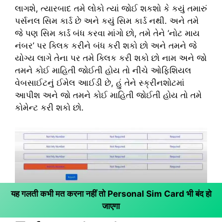
લાગશે, ત્યારબાદ તમે લોકો ત્યાં જોઈ શકશો કે કયું તમારું
પર્સનલ સિમ કાર્ડ છે અને કયું સિમ કાર્ડ નથી. અને તમે
જે પણ સિમ કાર્ડ બંધ કરવા માંગો છો, તમે તેને ‘નોટ માય
નંબર’ પર ક્લિક કરીને બંધ કરી શકો છો અને તમને જે
યોગ્ય લાગે તેના પર તમે ક્લિક કરી શકો છો નામ અને જો
તમને કોઈ માહિતી જોઈતી હોય તો નીચે ઓફિશિયલ
વેબસાઈટનું ઈમેલ આઈડી છે, હું તેને સ્ક્રીનશોટમાં
આપીશ અને જો તમને કોઈ માહિતી જોઈતી હોય તો તમે
કોમેન્ટ કરી શકો છો.
यह गलती कभी मत करना नहीं तो Personal Sim Card भी बंद हो
जाएगा