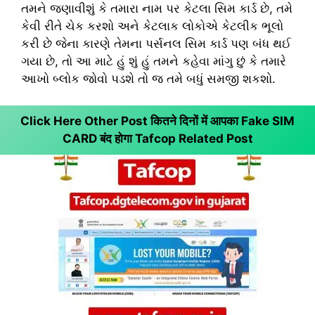
તમને જણાવીશું કે તમારા નામ પર કેટલા સિમ કાર્ડ છે, તમે
કેવી રીતે ચેક કરશો અને કેટલાક લોકોએ કેટલીક ભૂલો
કરી છે જેના કારણે તેમના પર્સનલ સિમ કાર્ડ પણ બંધ થઈ
ગયા છે, તો આ માટે હું શું હું તમને કહેવા માંગુ છું કે તમારે
આખો બ્લોક જોવો પડશે તો જ તમે બધું સમજી શકશો.
Click Here Other Post कितने दिनों में आपका Fake SIM
CARD बंद होगा
Tafcop Related Post