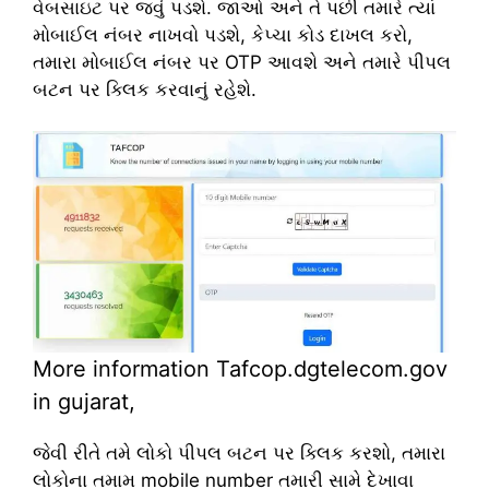
વેબસાઇટ પર જવું પડશે. જાઓ અને તે પછી તમારે ત્યાં
મોબાઈલ નંબર નાખવો પડશે, કેપ્ચા કોડ દાખલ કરો,
તમારા મોબાઈલ નંબર પર OTP આવશે અને તમારે પીપલ
બટન પર ક્લિક કરવાનું રહેશે.
More information Tafcop.dgtelecom.gov
in gujarat,
જેવી રીતે તમે લોકો પીપલ બટન પર ક્લિક કરશો, તમારા
લોકોના તમામ mobile number તમારી સામે દેખાવા