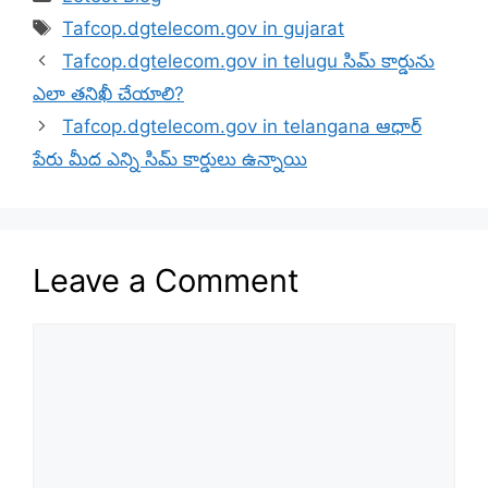
Tags
Tafcop.dgtelecom.gov in gujarat
Tafcop.dgtelecom.gov in telugu సిమ్ కార్డును
ఎలా తనిఖీ చేయాలి?
Tafcop.dgtelecom.gov in telangana ఆధార్
పేరు మీద ఎన్ని సిమ్ కార్డులు ఉన్నాయి
Leave a Comment
Comment