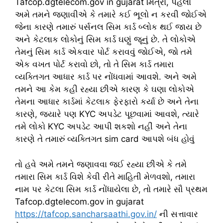
Tafcop.dgtelecom.gov in gujarat મિત્રો, પહેલા
અમે તમને જણાવીએ કે તમારે કઈ ભૂલો ન કરવી જોઈએ
જેના કારણે તમારું પર્સનલ સિમ કાર્ડ બ્લોક થઈ જાય છે
અને કેટલાક લોકોનું સિમ કાર્ડ ઘણું જૂનું છે. તે લોકોએ
તેમનું સિમ કાર્ડ એકવાર પોર્ટ કરાવવું જોઈએ, જો તમે
એક વખત પોર્ટ કરાવો છો, તો તે સિમ કાર્ડ તમારા
વ્યક્તિગત આધાર કાર્ડ પર નોંધવામાં આવશે. અને અમે
તમને આ કેમ કહી રહ્યા છીએ કારણ કે ઘણા લોકોએ
તેમના આધાર કાર્ડમાં કેટલાક ફેરફારો કર્યા છે અને તેના
કારણે, જ્યારે પણ KYC અપડેટ પૂછવામાં આવશે, ત્યારે
તમે લોકો KYC અપડેટ આપી શકશો નહીં અને તેના
કારણે તે તમારું વ્યક્તિગત sim card આપશે બંધ હોવું
તો હવે અમે તમને જણાવવા જઈ રહ્યા છીએ કે તમે
તમારા સિમ કાર્ડ વિશે કેવી રીતે માહિતી મેળવશો, તમારા
નામ પર કેટલા સિમ કાર્ડ નોંધાયેલા છે, તો તમારે સૌ પ્રથમ
Tafcop.dgtelecom.gov in gujarat
https://tafcop.sancharsaathi.gov.in/
ની સત્તાવાર