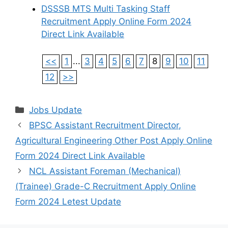
DSSSB MTS Multi Tasking Staff
Recruitment Apply Online Form 2024
Direct Link Available
<<
1
...
3
4
5
6
7
8
9
10
11
12
>>
Categories
Jobs Update
BPSC Assistant Recruitment Director,
Agricultural Engineering Other Post Apply Online
Form 2024 Direct Link Available
NCL Assistant Foreman (Mechanical)
(Trainee) Grade-C Recruitment Apply Online
Form 2024 Letest Update