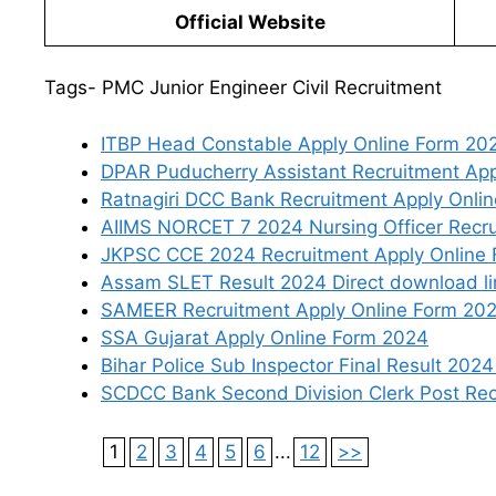
Official Website
Tags- PMC Junior Engineer Civil Recruitment
ITBP Head Constable Apply Online Form 20
DPAR Puducherry Assistant Recruitment App
Ratnagiri DCC Bank Recruitment Apply Onli
AIIMS NORCET 7 2024 Nursing Officer Recru
JKPSC CCE 2024 Recruitment Apply Online
Assam SLET Result 2024 Direct download li
SAMEER Recruitment Apply Online Form 20
SSA Gujarat Apply Online Form 2024
Bihar Police Sub Inspector Final Result 2024
SCDCC Bank Second Division Clerk Post Rec
1
2
3
4
5
6
...
12
>>