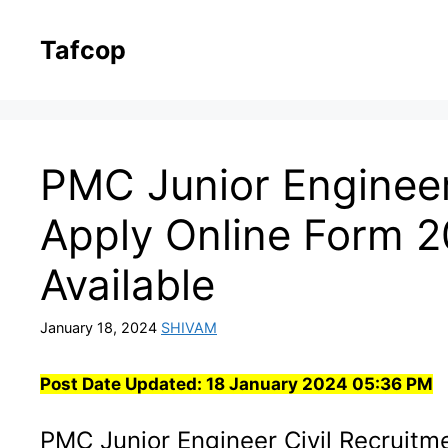
Skip
to
Tafcop
content
PMC Junior Engineer
Apply Online Form 2
Available
January 18, 2024
SHIVAM
Post Date Updated:
18 January 2024 05:36 PM
PMC Junior Engineer Civil Recruitm