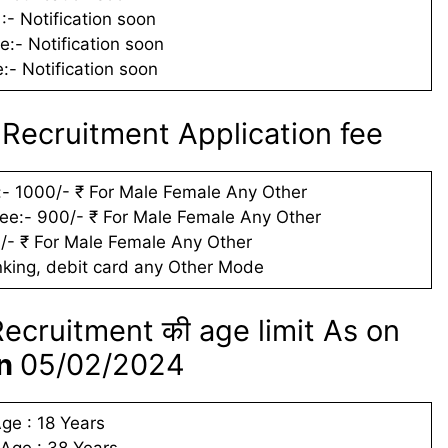
 :- Notification soon
:- Notification soon
- Notification soon
 Recruitment Application fee
- 1000/- ₹ For Male Female Any Other
ee:- 900/- ₹ For Male Female Any Other
l/- ₹ For Male Female Any Other
ing, debit card any Other Mode
ecruitment की age limit As on
on
05/02/2024
ge : 18 Years