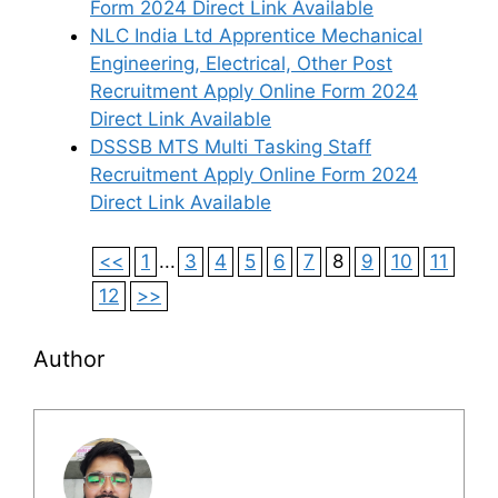
Form 2024 Direct Link Available
NLC India Ltd Apprentice Mechanical
Engineering, Electrical, Other Post
Recruitment Apply Online Form 2024
Direct Link Available
DSSSB MTS Multi Tasking Staff
Recruitment Apply Online Form 2024
Direct Link Available
<<
1
...
3
4
5
6
7
8
9
10
11
12
>>
Author